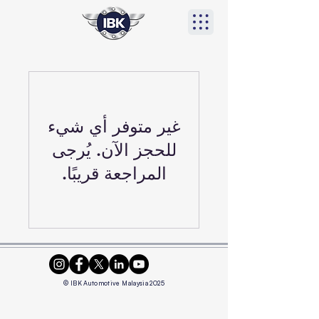
غير متوفر أي شيء
للحجز الآن. يُرجى
المراجعة قريبًا.
© IBK Automotive Malaysia 2025